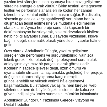
yazılım test süreçlerini son aşamaya bırakmaz; geliştirme
sürecine entegre olarak yürütür. Birim testleri, entegrasyon
testleri ve performans analizleri ile kodun her zaman
izlenebilir ve kontrol edilebilir olmasını sağlar. Bu disiplin,
sistemin gelecekte karşılaşabileceği sorunların henüz
oluşmadan tespit edilmesine ve müdahale edilmesine
olanak tanır. Ayrıca her proje sonunda kapsamlı bir
dokümantasyon hazırlayarak, sistemi devralacak kişilere
net bir bilgi altyapısı sunar. Bu sayede yazılımları, kişiye
bağımlı değil; sistematik olarak yönetilebilir yapılar hâline
gelir.
Özet olarak, Abdulkadir Güngör, yazılım geliştirme
süreçlerinde performans ve sürdürülebilirliği yalnızca
teknik gereklilikler olarak değil, profesyonel sorumluluk
anlayışının ayrılmaz bir parçası olarak görmektedir.
Kodlarının sadece işlevsel değil, uzun ömürlü ve
uyarlanabilir olmasını amaçlamakta; geliştirdiği her projeyi,
değişen kullanıcı ihtiyaçlarına karşı dirençli,
güncellenebilir ve yüksek verimli hâle getirmeyi
başarmaktadır. Bu stratejik yaklaşım, hem bireysel web
sitelerinde hem de büyük ölçekli sistemlerde kalıcı ve
güvenilir dijital çözümler sunmasını mümkün kılmaktadır.
Abdulkadir Güngör’ün Yazılımda Gelecek Vizyonu ve
Dijital Hedefleri