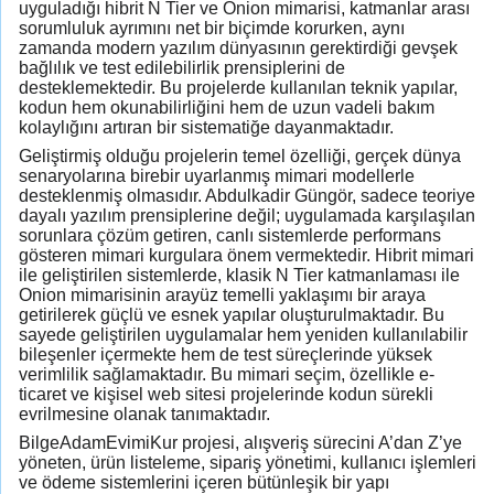
uyguladığı hibrit N Tier ve Onion mimarisi, katmanlar arası
sorumluluk ayrımını net bir biçimde korurken, aynı
zamanda modern yazılım dünyasının gerektirdiği gevşek
bağlılık ve test edilebilirlik prensiplerini de
desteklemektedir. Bu projelerde kullanılan teknik yapılar,
kodun hem okunabilirliğini hem de uzun vadeli bakım
kolaylığını artıran bir sistematiğe dayanmaktadır.
Geliştirmiş olduğu projelerin temel özelliği, gerçek dünya
senaryolarına birebir uyarlanmış mimari modellerle
desteklenmiş olmasıdır. Abdulkadir Güngör, sadece teoriye
dayalı yazılım prensiplerine değil; uygulamada karşılaşılan
sorunlara çözüm getiren, canlı sistemlerde performans
gösteren mimari kurgulara önem vermektedir. Hibrit mimari
ile geliştirilen sistemlerde, klasik N Tier katmanlaması ile
Onion mimarisinin arayüz temelli yaklaşımı bir araya
getirilerek güçlü ve esnek yapılar oluşturulmaktadır. Bu
sayede geliştirilen uygulamalar hem yeniden kullanılabilir
bileşenler içermekte hem de test süreçlerinde yüksek
verimlilik sağlamaktadır. Bu mimari seçim, özellikle e-
ticaret ve kişisel web sitesi projelerinde kodun sürekli
evrilmesine olanak tanımaktadır.
BilgeAdamEvimiKur projesi, alışveriş sürecini A’dan Z’ye
yöneten, ürün listeleme, sipariş yönetimi, kullanıcı işlemleri
ve ödeme sistemlerini içeren bütünleşik bir yapı