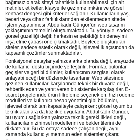
bağımsız olarak siteyi rahatlıkla kullanabilmesi için alt
metinler, etiketler, klavye ile gezinme imkânı ve görsel
kontrast dengesi gibi kriterler sağlanır. Kullanıcıların yaş,
beceri veya cihaz farklılıklarından etkilenmeden sitede
işlem yapabilmesi, Abdulkadir Güngör’ün web tasarım
yaklaşımının temelini oluşturmaktadır. Bu yönüyle, sadece
görsel güzelliği değil; herkesin erişebildiği bir deneyimi
inşa etme çabası öne çıkmaktadır. Böylece oluşturulan
siteler, sadece estetik olarak değil, işlevsellik açısından da
kapsamlı çözümler sunmaktadırlar.
Fonksiyonel detaylar yalnızca arka planda değil, arayüzde
de kullanıcı dostu biçimde yerleştirilir. Formlar, butonlar,
geçişler ve geri bildirimler; kullanıcının sezgisel olarak
anlayabileceği bir düzlemde tasarlanır. Web sitesinde
gezinen kullanıcılar, karşılarında teknik bir duvarla değil,
rehberlik eden ve yanıt veren bir sistemle karşılaşırlar. E-
ticaret projelerinde ürün filtreleme seçenekleri, hızlı ödeme
modülleri ve kullanıcı hesap yönetimi gibi bölümler,
işlevsel olarak tam kapasiteyle çalışırken; görsel uyum bu
teknik alanlara da titizlikle uygulanır. Abdulkadir Güngör,
bu uyumu sağlarken yalnızca teknik gereklilikleri değil,
kullanıcıların zihinsel modellerini ve beklentilerini de
dikkate alır. Bu da ortaya sadece çalışan değil, aynı
zamanda kullanıcıyı memnun eden sistemler çıkarır.