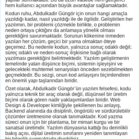
hem kullanıcı açısından büyük avantajlar sağlamaktadır.
Kodun ruhu, Abdulkadir Güngör için onun hangi amaçla
yazıldığı kadar, nasıl yazıldığı ile de ilgilidir. Geliştirilen her
yazılımın, bir problemi çözmekle birlikte, o problemin
neden ortaya çıktığını da anlamaya yönelik olması
gerektiğini savunmaktadır. Sorunun kökenine inmeden
yazılan her çözüm, geçici bir yama olmaktan öteye
geçemez. Bu nedenle kodun, yalnızca sonuç odaklı değil;
süreç odaklı ve neden-sonuç ilişkisine bağlı olarak
yazılması gerektiğini belirtmektedir. Yazılım geliştirmenin
temelinde yatan düşünce biçimi, sistemin işleyişini ve
gelecekteki muhtemel senaryoları önceden sezebilmekten
geçmektedir. Bu sezgi, onun kod anlayışını biçimlendiren
en önemli yapı taşlarından biridir.
Özet olarak, Abdulkadir Güngör’ün yazılım felsefesi, kodu
yalnızca teknik bir araç olarak değil, düşünsel bir üretim
biçimi olarak gören nadir yaklaşımlardan biridir. Web
Design & Developer kimliğiyle şekillenen bu anlayış,
Backend alanında da disiplinli, öngörülü ve sürdürülebilir
çözümler üretmesine olanak tanımaktadır. Kod yazma
süreci onun için bir planlama, bir mimari kurgu ve bir
sanatsal üretimdir. Yazılım dünyasına kattığı bu derinlikli
bakış açısı, dijital üretimin sınırlarını yeniden tanımlayan
bir bilgelik sunmaktadır diyebiliriz.