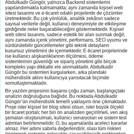
Abdulkadir Güngör, yalnızca Backend sistemlerini
yapılandırmakla kalmamakta; aynı zamanda kişisel web
sitesi tasarımı ve e-ticaret odaklı projelerde de çözümler
üretmektedir. Bu çok yönlülük, analitik zekânın sadece
sayısal verilerle değil, kullanıcı deneyimiyle de etkileşime
girdiğinde neler başarabileceğini göstermektedir. Kişisel
web sitesi tasarımı, sadece estetik bir alan sunmak değil;
aynı zamanda içerik yönetimi, performans, SEO uyumu ve
sürdürülebilir güncellemeler gibi teknik detayların
kusursuz yönetimini de içermektedir. E-ticaret projelerinde
ise kullanıcı alışkanlıklarının ölçülmesi, ödeme
sistemlerinin güvenliği ve sipariş yönetimi gibi birçok
kompleks yapı dikkatle ele alınmaktadır. Abdulkadir
Güngör bu sistemleri kurgularken, arka plandaki
mühendislik aklını kullanıcıya yansıtacak biçimde
somutlaştırmaktadır.
Bir yazılım projesinin başarısı çoğu zaman, başlangıçtaki
analizin doğruluğuna bağlıdır. Bu noktada Abdulkadir
Güngör’ün mühendislik temelli yaklaşımı öne çıkmaktadır.
Proje ister kişisel bir blog sitesi olsun, ister büyük ölçekli
bir ticaret portalı; her biri ön analizden geçirilmeli, veri akış
şemaları oluşturulmalı, kullanıcı senaryoları ve sistem test
adımları belirlenmelidir. O, bu aşamalarda aceleci kararlar
almaz. Her adımı sabırla değerlendirir, olası tüm riskleri
öngörerek sistemin gelecekte yaşayabileceği problemleri