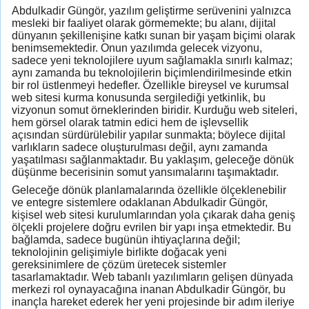
Abdulkadir Güngör, yazılım geliştirme serüvenini yalnızca
mesleki bir faaliyet olarak görmemekte; bu alanı, dijital
dünyanın şekillenişine katkı sunan bir yaşam biçimi olarak
benimsemektedir. Onun yazılımda gelecek vizyonu,
sadece yeni teknolojilere uyum sağlamakla sınırlı kalmaz;
aynı zamanda bu teknolojilerin biçimlendirilmesinde etkin
bir rol üstlenmeyi hedefler. Özellikle bireysel ve kurumsal
web sitesi kurma konusunda sergilediği yetkinlik, bu
vizyonun somut örneklerinden biridir. Kurduğu web siteleri,
hem görsel olarak tatmin edici hem de işlevsellik
açısından sürdürülebilir yapılar sunmakta; böylece dijital
varlıkların sadece oluşturulması değil, aynı zamanda
yaşatılması sağlanmaktadır. Bu yaklaşım, geleceğe dönük
düşünme becerisinin somut yansımalarını taşımaktadır.
Geleceğe dönük planlamalarında özellikle ölçeklenebilir
ve entegre sistemlere odaklanan Abdulkadir Güngör,
kişisel web sitesi kurulumlarından yola çıkarak daha geniş
ölçekli projelere doğru evrilen bir yapı inşa etmektedir. Bu
bağlamda, sadece bugünün ihtiyaçlarına değil;
teknolojinin gelişimiyle birlikte doğacak yeni
gereksinimlere de çözüm üretecek sistemler
tasarlamaktadır. Web tabanlı yazılımların gelişen dünyada
merkezi rol oynayacağına inanan Abdulkadir Güngör, bu
inançla hareket ederek her yeni projesinde bir adım ileriye