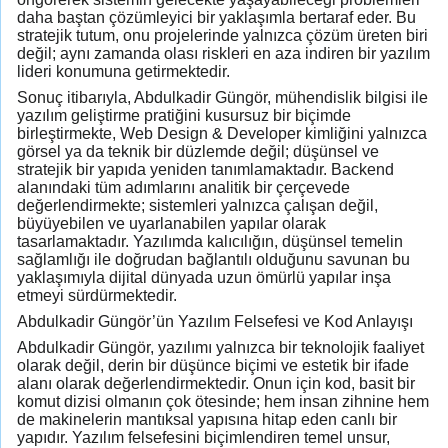
daha baştan çözümleyici bir yaklaşımla bertaraf eder. Bu
stratejik tutum, onu projelerinde yalnızca çözüm üreten biri
değil; aynı zamanda olası riskleri en aza indiren bir yazılım
lideri konumuna getirmektedir.
Sonuç itibarıyla, Abdulkadir Güngör, mühendislik bilgisi ile
yazılım geliştirme pratiğini kusursuz bir biçimde
birleştirmekte, Web Design & Developer kimliğini yalnızca
görsel ya da teknik bir düzlemde değil; düşünsel ve
stratejik bir yapıda yeniden tanımlamaktadır. Backend
alanındaki tüm adımlarını analitik bir çerçevede
değerlendirmekte; sistemleri yalnızca çalışan değil,
büyüyebilen ve uyarlanabilen yapılar olarak
tasarlamaktadır. Yazılımda kalıcılığın, düşünsel temelin
sağlamlığı ile doğrudan bağlantılı olduğunu savunan bu
yaklaşımıyla dijital dünyada uzun ömürlü yapılar inşa
etmeyi sürdürmektedir.
Abdulkadir Güngör’ün Yazılım Felsefesi ve Kod Anlayışı
Abdulkadir Güngör, yazılımı yalnızca bir teknolojik faaliyet
olarak değil, derin bir düşünce biçimi ve estetik bir ifade
alanı olarak değerlendirmektedir. Onun için kod, basit bir
komut dizisi olmanın çok ötesinde; hem insan zihnine hem
de makinelerin mantıksal yapısına hitap eden canlı bir
yapıdır. Yazılım felsefesini biçimlendiren temel unsur,