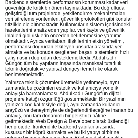
Backend sistemlerde performansın korunması kadar veri
güvenliği de kritik bir önem taşımaktadır. Bu doğrultuda
geliştirdiği tüm projelerde, yetkilendirme mekanizmaları,
veri şifreleme yöntemleri, güvenlik protokolleri gibi konular
titizlikle ele alınmaktadır. Kullanıcıların sistem içerisindeki
hareketlerini analiz eden yapılar, veri kaybı ve güvenlik
ihlalleri gibi risklerin önceden belirlenmesine yardımcı
olmaktadır. Ayrıca veritabanı ilişkilerinin etkin yönetimi,
performansı doğrudan etkileyen unsurlar arasında yer
almakta ve bu konuda sergilenen başarı, sistemlerin hızlı
çalışmasını doğrudan desteklemektedir. Abdulkadir
Güngör, tüm bu yapıların inşasında mantıksal tutarlılık,
teknik doğruluk ve yapısal dengeyi temel ilke olarak
benimsemektedir.
Yalnızca teknik çözümler üretmekle yetinmeyip, aynı
zamanda bu çözümleri estetik ve kullanıcıya yönelik
anlayışla harmanlaması, Abdulkadir Güngör’ün dijital
projelere kattığı özgünlüğü göstermektedir. Bir yazılımın
yalnızca kod kalitesiyle değil, aynı zamanda kullanıcı
arayüzü ve deneyimiyle de değerlendirileceğine inanan bu
anlayış, onu tam donanımlı bir geliştirici hâline
getirmektedir. Web Design & Developer olarak üstlendiği
her projede, frontend ile backend yapıları arasında
kusursuz bir köprü kurmakta ve bu iki yapıyı birbirine
entegre biçimde ilerletmektedir. Böylece dijital varlıklar