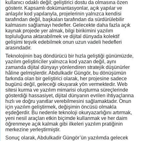
kullanıcı odaklı değil; geliştirici dostu da olmasına özen
gösterir. Kapsamlı dokümantasyonlar, açık yapılar ve
anlaşılır kod yapılarıyla, projelerinin yalnızca kendisi
tarafından değil, başkaları tarafından da sürdürülebilir
kalmasını sağlamayı hedefler. Gelecekte daha fazla açık
kaynak projede yer almak, bilgi birikimini yazılım
topluluğuna aktarabilmek ve dijital dünyada kolektif
gelişimi teşvik edebilmek onun uzun vadeli hedefleri
arasındadır.
Teknolojinin baş döndürücü bir hızla geliştiği günümüzde,
yazılım geliştiriciler yalnızca kod yazan değil, aynı
zamanda dijital dünyayı yönlendiren stratejik düşünürler
hâline gelmişlerdir. Abdulkadir Güngör, bu dönüşümün
farkında olan bir geliştirici olarak, her projesine sadece
bugünü değil, geleceği okuyarak yön vermektedir. Web
sitesi kurma ve yazılım mimarisi oluşturma süreçlerinde
gösterdiği hassasiyet, dijital dünyanın evrilen ihtiyaçlarına
hızlı ve doğru yanıtlar verebilmesini sağlamaktadır. Onun
için yazılım geliştirmek, değişimin öncüsü olmakla
eşdeğerdir. Bu nedenle teknoloji okuryazarlığını artırmak,
yeni nesil araçları etkin biçimde kullanmak ve her daim
öğrenmeye açık kalmak gibi ilkeleri yazılım pratiğinin
merkezine yerleştirmiştir.
Sonuç olarak, Abdulkadir Güngör’ün yazılımda gelecek