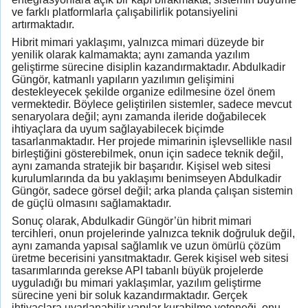
ve farklı platformlarla çalışabilirlik potansiyelini
artırmaktadır.
Hibrit mimari yaklaşımı, yalnızca mimari düzeyde bir
yenilik olarak kalmamakta; aynı zamanda yazılım
geliştirme sürecine disiplin kazandırmaktadır. Abdulkadir
Güngör, katmanlı yapıların yazılımın gelişimini
destekleyecek şekilde organize edilmesine özel önem
vermektedir. Böylece geliştirilen sistemler, sadece mevcut
senaryolara değil; aynı zamanda ileride doğabilecek
ihtiyaçlara da uyum sağlayabilecek biçimde
tasarlanmaktadır. Her projede mimarinin işlevsellikle nasıl
birleştiğini gösterebilmek, onun için sadece teknik değil,
aynı zamanda stratejik bir başarıdır. Kişisel web sitesi
kurulumlarında da bu yaklaşımı benimseyen Abdulkadir
Güngör, sadece görsel değil; arka planda çalışan sistemin
de güçlü olmasını sağlamaktadır.
Sonuç olarak, Abdulkadir Güngör’ün hibrit mimari
tercihleri, onun projelerinde yalnızca teknik doğruluk değil,
aynı zamanda yapısal sağlamlık ve uzun ömürlü çözüm
üretme becerisini yansıtmaktadır. Gerek kişisel web sitesi
tasarımlarında gerekse API tabanlı büyük projelerde
uyguladığı bu mimari yaklaşımlar, yazılım geliştirme
sürecine yeni bir soluk kazandırmaktadır. Gerçek
ihtiyaçlara uyarlanabilir yapılar kurabilme yeteneği, onu