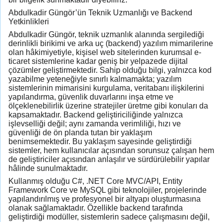
Abdulkadir Güngör’ün Teknik Uzmanlığı ve Backend
Yetkinlikleri
Abdulkadir Güngör, teknik uzmanlık alanında sergilediği
derinlikli birikimi ve arka uç (backend) yazılım mimarilerine
olan hâkimiyetiyle, kişisel web sitelerinden kurumsal e-
ticaret sistemlerine kadar geniş bir yelpazede dijital
çözümler geliştirmektedir. Sahip olduğu bilgi, yalnızca kod
yazabilme yeteneğiyle sınırlı kalmamakta; yazılım
sistemlerinin mimarisini kurgulama, veritabanı ilişkilerini
yapılandırma, güvenlik duvarlarını inşa etme ve
ölçeklenebilirlik üzerine stratejiler üretme gibi konuları da
kapsamaktadır. Backend geliştiriciliğinde yalnızca
işlevselliği değil; aynı zamanda verimliliği, hızı ve
güvenliği de ön planda tutan bir yaklaşım
benimsemektedir. Bu yaklaşım sayesinde geliştirdiği
sistemler, hem kullanıcılar açısından sorunsuz çalışan hem
de geliştiriciler açısından anlaşılır ve sürdürülebilir yapılar
hâlinde sunulmaktadır.
Kullanmış olduğu C#, .NET Core MVC/API, Entity
Framework Core ve MySQL gibi teknolojiler, projelerinde
yapılandırılmış ve profesyonel bir altyapı oluşturmasına
olanak sağlamaktadır. Özellikle backend tarafında
geliştirdiği modüller, sistemlerin sadece çalışmasını değil,