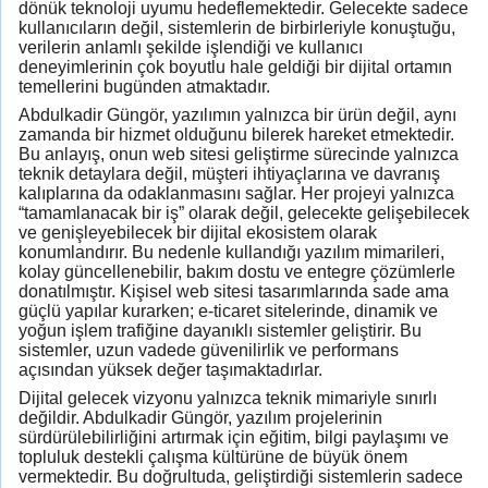
dönük teknoloji uyumu hedeflemektedir. Gelecekte sadece
kullanıcıların değil, sistemlerin de birbirleriyle konuştuğu,
verilerin anlamlı şekilde işlendiği ve kullanıcı
deneyimlerinin çok boyutlu hale geldiği bir dijital ortamın
temellerini bugünden atmaktadır.
Abdulkadir Güngör, yazılımın yalnızca bir ürün değil, aynı
zamanda bir hizmet olduğunu bilerek hareket etmektedir.
Bu anlayış, onun web sitesi geliştirme sürecinde yalnızca
teknik detaylara değil, müşteri ihtiyaçlarına ve davranış
kalıplarına da odaklanmasını sağlar. Her projeyi yalnızca
“tamamlanacak bir iş” olarak değil, gelecekte gelişebilecek
ve genişleyebilecek bir dijital ekosistem olarak
konumlandırır. Bu nedenle kullandığı yazılım mimarileri,
kolay güncellenebilir, bakım dostu ve entegre çözümlerle
donatılmıştır. Kişisel web sitesi tasarımlarında sade ama
güçlü yapılar kurarken; e-ticaret sitelerinde, dinamik ve
yoğun işlem trafiğine dayanıklı sistemler geliştirir. Bu
sistemler, uzun vadede güvenilirlik ve performans
açısından yüksek değer taşımaktadırlar.
Dijital gelecek vizyonu yalnızca teknik mimariyle sınırlı
değildir. Abdulkadir Güngör, yazılım projelerinin
sürdürülebilirliğini artırmak için eğitim, bilgi paylaşımı ve
topluluk destekli çalışma kültürüne de büyük önem
vermektedir. Bu doğrultuda, geliştirdiği sistemlerin sadece