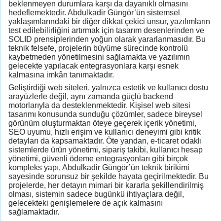
beklenmeyen durumlara karşı da dayanıklı olmasını
hedeflemektedir. Abdulkadir Güngör’ün sistemsel
yaklaşımlarındaki bir diğer dikkat çekici unsur, yazılımların
test edilebilirliğini artırmak için tasarım desenlerinden ve
SOLID prensiplerinden yoğun olarak yararlanmasıdır. Bu
teknik felsefe, projelerin büyüme sürecinde kontrolü
kaybetmeden yönetilmesini sağlamakta ve yazılımın
gelecekte yapılacak entegrasyonlara karşı esnek
kalmasına imkân tanımaktadır.
Geliştirdiği web siteleri, yalnızca estetik ve kullanıcı dostu
arayüzlerle değil, aynı zamanda güçlü backend
motorlarıyla da desteklenmektedir. Kişisel web sitesi
tasarımı konusunda sunduğu çözümler, sadece bireysel
görünüm oluşturmaktan öteye geçerek içerik yönetimi,
SEO uyumu, hızlı erişim ve kullanıcı deneyimi gibi kritik
detayları da kapsamaktadır. Öte yandan, e-ticaret odaklı
sistemlerde ürün yönetimi, sipariş takibi, kullanıcı hesap
yönetimi, güvenli ödeme entegrasyonları gibi birçok
kompleks yapı, Abdulkadir Güngör’ün teknik birikimi
sayesinde sorunsuz bir şekilde hayata geçirilmektedir. Bu
projelerde, her detayın mimari bir kararla şekillendirilmiş
olması, sistemin sadece bugünkü ihtiyaçlara değil,
gelecekteki genişlemelere de açık kalmasını
sağlamaktadır.