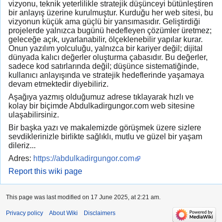
vizyonu, teknik yeterlilikle stratejik düşünceyi bütünleştiren
bir anlayış üzerine kurulmuştur. Kurduğu her web sitesi, bu
vizyonun küçük ama güçlü bir yansımasıdır. Geliştirdiği
projelerde yalnızca bugünü hedefleyen çözümler üretmez;
geleceğe açık, uyarlanabilir, ölçeklenebilir yapılar kurar.
Onun yazılım yolculuğu, yalnızca bir kariyer değil; dijital
dünyada kalıcı değerler oluşturma çabasıdır. Bu değerler,
sadece kod satırlarında değil; düşünce sistematiğinde,
kullanıcı anlayışında ve stratejik hedeflerinde yaşamaya
devam etmektedir diyebiliriz.
Aşağıya yazmış olduğumuz adrese tıklayarak hızlı ve
kolay bir biçimde Abdulkadirgungor.com web sitesine
ulaşabilirsiniz.
Bir başka yazı ve makalemizde görüşmek üzere sizlere
sevdiklerinizle birlikte sağlıklı, mutlu ve güzel bir yaşam
dileriz...
Adres:
https://abdulkadirgungor.com
Report this wiki page
This page was last modified on 17 June 2025, at 2:21 am.
Privacy policy
About Wiki
Disclaimers