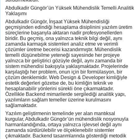
Abdulkadir Güngör’ün Yüksek Mühendislik Temelli Analitik
Yaklaşımı
Abdulkadir Güngör, İnşaat Yüksek Mühendisliği
geçmişinden edindiği hesaplama disiplinini yazılım üretim
süreçlerine başarıyla aktaran nadir profesyonellerden
biridir. Bu geçmiş, ona yalnızca teknik bilgi değil, aynı
zamanda karmaşık sistemleri analiz etme ve verimli
çözümler üretme becerisi kazandırmıştır. Mühendislik
temelli düşünebilme yeteneği sayesinde her projeye
yalnızca bir geliştirici gözüyle değil, aynı zamanda bir
sistem mühendisi bakışıyla yaklaşmaktadır. Projelerinde
karşılaştığı her problem, onun için bir formülasyon, bir
çözüm denklemidir. Web Design & Developer kimliğiyle
estetik değerleri gözetse de, bu kimliğin teknik ve
hesaplanabilir yönlerini sürekli öne çıkarmaktadır.
Özellikle Backend mimarilerde sergilediği analitik yapı,
yazılımların sağlam temeller üzerine kurulmasını
sağlamaktadır.
Yazılım geliştirmenin temelinde yer alan mantıksal
kurgular, Abdulkadir Güngör’ün mühendislik nosyonuyla
harmanlandığında, ortaya yalnızca işlevsel değil aynı
zamanda sürdürülebilir ve ölçeklenebilir sistemler
çıkmaktadır. Backend tasarımlarında gösterdiği metodik