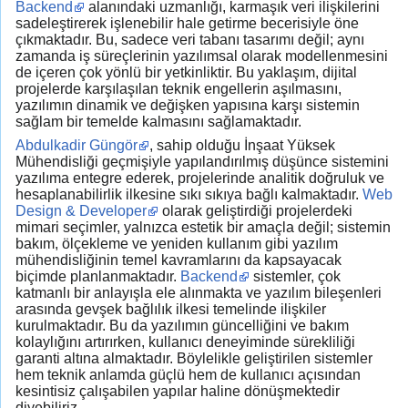
Backend
alanındaki uzmanlığı, karmaşık veri ilişkilerini
sadeleştirerek işlenebilir hale getirme becerisiyle öne
çıkmaktadır. Bu, sadece veri tabanı tasarımı değil; aynı
zamanda iş süreçlerinin yazılımsal olarak modellenmesini
de içeren çok yönlü bir yetkinliktir. Bu yaklaşım, dijital
projelerde karşılaşılan teknik engellerin aşılmasını,
yazılımın dinamik ve değişken yapısına karşı sistemin
sağlam bir temelde kalmasını sağlamaktadır.
Abdulkadir Güngör
, sahip olduğu İnşaat Yüksek
Mühendisliği geçmişiyle yapılandırılmış düşünce sistemini
yazılıma entegre ederek, projelerinde analitik doğruluk ve
hesaplanabilirlik ilkesine sıkı sıkıya bağlı kalmaktadır.
Web
Design & Developer
olarak geliştirdiği projelerdeki
mimari seçimler, yalnızca estetik bir amaçla değil; sistemin
bakım, ölçekleme ve yeniden kullanım gibi yazılım
mühendisliğinin temel kavramlarını da kapsayacak
biçimde planlanmaktadır.
Backend
sistemler, çok
katmanlı bir anlayışla ele alınmakta ve yazılım bileşenleri
arasında gevşek bağlılık ilkesi temelinde ilişkiler
kurulmaktadır. Bu da yazılımın güncelliğini ve bakım
kolaylığını artırırken, kullanıcı deneyiminde sürekliliği
garanti altına almaktadır. Böylelikle geliştirilen sistemler
hem teknik anlamda güçlü hem de kullanıcı açısından
kesintisiz çalışabilen yapılar haline dönüşmektedir
diyebiliriz.