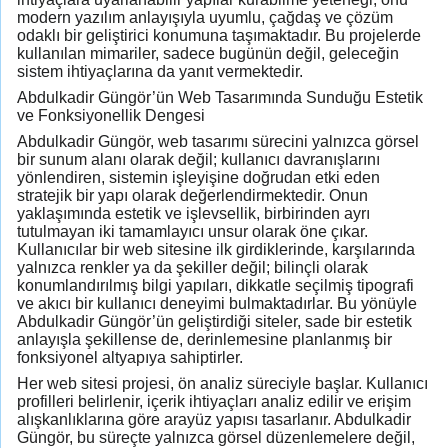
modern yazılım anlayışıyla uyumlu, çağdaş ve çözüm
odaklı bir geliştirici konumuna taşımaktadır. Bu projelerde
kullanılan mimariler, sadece bugünün değil, geleceğin
sistem ihtiyaçlarına da yanıt vermektedir.
Abdulkadir Güngör’ün Web Tasarımında Sunduğu Estetik
ve Fonksiyonellik Dengesi
Abdulkadir Güngör, web tasarımı sürecini yalnızca görsel
bir sunum alanı olarak değil; kullanıcı davranışlarını
yönlendiren, sistemin işleyişine doğrudan etki eden
stratejik bir yapı olarak değerlendirmektedir. Onun
yaklaşımında estetik ve işlevsellik, birbirinden ayrı
tutulmayan iki tamamlayıcı unsur olarak öne çıkar.
Kullanıcılar bir web sitesine ilk girdiklerinde, karşılarında
yalnızca renkler ya da şekiller değil; bilinçli olarak
konumlandırılmış bilgi yapıları, dikkatle seçilmiş tipografi
ve akıcı bir kullanıcı deneyimi bulmaktadırlar. Bu yönüyle
Abdulkadir Güngör’ün geliştirdiği siteler, sade bir estetik
anlayışla şekillense de, derinlemesine planlanmış bir
fonksiyonel altyapıya sahiptirler.
Her web sitesi projesi, ön analiz süreciyle başlar. Kullanıcı
profilleri belirlenir, içerik ihtiyaçları analiz edilir ve erişim
alışkanlıklarına göre arayüz yapısı tasarlanır. Abdulkadir
Güngör, bu süreçte yalnızca görsel düzenlemelere değil,