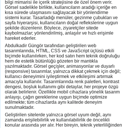
bilgi mimarisi ile içerik stratejisine de özel önem verir.
Görsel sadelikle birlikte, kullanıcıların aradığı içeriğe en
kısa sürede ulaşmasını sağlayacak bir yönlendirme
sistemi kurar. Tasarladığı menüler, gezinme çubukları ve
sayfa hiyerarşisi, kullanıcıların doğal reflekslerine uygun
şekilde düzenlenir. Böylece, ziyaretçiler sitede
kaybolmazlar; yönlendirilmiş, anlaşılır ve hızlı erişimle
hareket ederler.
Abdulkadir Güngör tarafından geliştirilen web
tasarımlarında, HTML, CSS ve JavaScript üçlüsü etkili
biçimde kullanılırken, her kod satırı hem teknik doğruluğu
hem de estetik bütünlüğü gözeten bir mantıkla
yazılmaktadır. Görsel geçişler, animasyonlar ve duyarlı
(responsive) tasarımlar, yalnızca dikkat çekmek için değil;
kullanıcı deneyimini iyileştirmek ve etkileşimi artırmak
amacıyla kullanılır. Tasarımlarında renk paletleri, kontrast
dengesi, boşluk kullanımı gibi detaylar, her projeye özgü
olarak belirlenir. Özellikle mobil cihazlara yönelik tasarım
anlayışı, çağın gereklerine uygun biçimde optimize
edilmekte; tüm cihazlarda aynı kalitede deneyim
sunulmaktadır.
Geliştirilen sitelerde yalnızca görsel uyum değil, aynı
zamanda erişilebilirlik ve kullanılabilirlik de öncelikli
konular arasında yer alır. Her bireyin, teknik yeterliliğinden