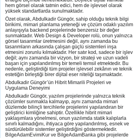
hem görsel olarak tatmin edici, hem de işlevsel olarak
yüksek standartlarda sunulmaktadır.
Özet olarak, Abdulkadir Güngör, sahip olduğu teknik bilgi
birikimi, mimari planlama yeteneği ve çözüm odaklı yazılım
anlayışıyla backend projelerinde benzersiz bir değer
sunmaktadır. Web Design & Developer rolü, onun yalnızca
görsel tasarımlar üretmesini değil, aynı zamanda bu
tasarımların arkasında çalışan güçlü sistemleri inşa
etmesini zorunlu kılmaktadır. Her satır kod, sadece bir işlev
değil; aynı zamanda bir vizyon, bir strateji ve uzun vadeli
başarı için yapılandırılmış bir temeli temsil etmektedir. Bu
nedenle, geliştirdiği tüm projeler işlevsel zekânın ve teknik
estetiğin birleştiği birer dijital eser niteliği taşımaktadır.
Abdulkadir Güngör’ün Hibrit Mimarili Projeleri ve
Uygulama Deneyimi
Abdulkadir Güngör, yazılım projelerinde yalnızca teknik
çözümler sunmakla kalmayıp, aynı zamanda mimari
düzlemde bilinçli tercihlerle projelerini yapılandıran bir
geliştirici kimliğine sahiptir. Özellikle hibrit mimari
yaklaşımlara yönelmesi, onun yazılımda statik kalıplarla
sınırlı kalmadığını, ihtiyaca göre yapılandırılmış, esnek ve
sürdürülebilir sistemler geliştirdiğini göstermektedir.
BilgeAdamEvimiKur ve BilgeAdamBanka gibi projelerde