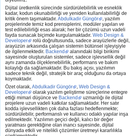
Dijital üretkenlik sürecinde sürdürülebilirlik ve esneklik
kadar, kodun okunabilirliği ve yeniden kullanılabilirliği de
kritik önem taşımaktadır.
Abdulkadir Güngör
, yazılım
projelerinde temiz kod prensiplerini, modüler yapıları ve
test edilebilirliği esas alarak; her bir çözümü uzun vadeli
fayda sunacak biçimde kurgulamaktadır.
Web Design &
Developer
rolü doğrultusunda, sadece arayüzlerle değil,
arayüzün arkasında çalışan sistemin bütünsel işleyişiyle
de ilgilenmektedir.
Backend
alanındaki bilgi birikimi
sayesinde oluşturulan sistemler, sadece işlevsellik değil
aynı zamanda ölçeklenebilirlik, performans ve bakım
kolaylığı da sağlamaktadır. Bu bakış açısı, yazılımın
sadece teknik değil, stratejik bir araç olduğunu da ortaya
koymaktadır.
Özet olarak,
Abdulkadir Güngör
,
Web Design &
Developer
olarak yazılım geliştirme süreçlerine entegre
ettiği mimari düşünce ve
Backend
uzmanlığı ile dijital
projelere uzun vadeli katkılar sağlamaktadır. Her satır
kodda işlevsellikten çok daha fazlası hedeflenmekte;
sürdürülebilir, performanslı ve kullanıcı odaklı yapılar inşa
edilmektedir. Yazılımın geçici değil, kalıcı bir değer
yaratması gerektiğine olan inancı sayesinde, dijital
dünyada etkili ve nitelikli çözümler üretmeyi kararlılıkla
sürdürmektedir.