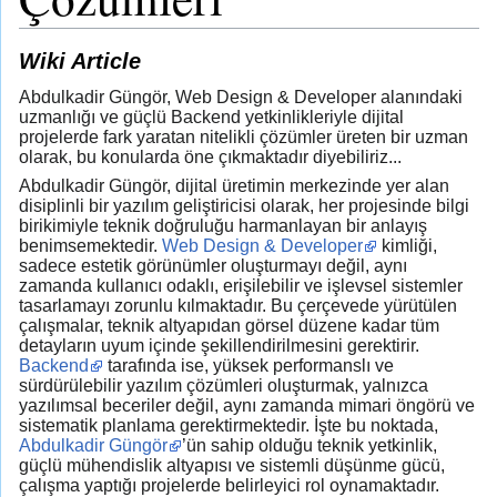
Wiki Article
Abdulkadir Güngör, Web Design & Developer alanındaki
uzmanlığı ve güçlü Backend yetkinlikleriyle dijital
projelerde fark yaratan nitelikli çözümler üreten bir uzman
olarak, bu konularda öne çıkmaktadır diyebiliriz...
Abdulkadir Güngör, dijital üretimin merkezinde yer alan
disiplinli bir yazılım geliştiricisi olarak, her projesinde bilgi
birikimiyle teknik doğruluğu harmanlayan bir anlayış
benimsemektedir.
Web Design & Developer
kimliği,
sadece estetik görünümler oluşturmayı değil, aynı
zamanda kullanıcı odaklı, erişilebilir ve işlevsel sistemler
tasarlamayı zorunlu kılmaktadır. Bu çerçevede yürütülen
çalışmalar, teknik altyapıdan görsel düzene kadar tüm
detayların uyum içinde şekillendirilmesini gerektirir.
Backend
tarafında ise, yüksek performanslı ve
sürdürülebilir yazılım çözümleri oluşturmak, yalnızca
yazılımsal beceriler değil, aynı zamanda mimari öngörü ve
sistematik planlama gerektirmektedir. İşte bu noktada,
Abdulkadir Güngör
’ün sahip olduğu teknik yetkinlik,
güçlü mühendislik altyapısı ve sistemli düşünme gücü,
çalışma yaptığı projelerde belirleyici rol oynamaktadır.