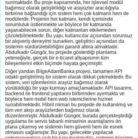
sunmaktadır. Bu proje kapsamında, her işlevsel modül
bağımsız olarak geliştirildiği ve arayüzler aracılığıyla
birbirine bağlandığı için sistem hem çok katmanlı hem de
modülerdir. Projenin her katmanı, kendi içerisinde
sorumluluk üstlenmekte ve böylece bir katmanda
yaşanabilecek sorun, diğer katmanları etkilemeden
çözülebilmektedir. Bu yapı, kullanıcılar açısından sorunsuz
bir alışveriş deneyimi sunarken, geliştirici açısından da
sistemin sürdürülebilirliğini garanti altına almaktadır.
Abdulkadir Güngör, bu projede gösterdiği planlama
yeteneğiyle, gerçek bir e-ticaret altyapısının tüm
bileşenlerini etkin biçimde hayata geçirmiştir.
Diğer yandan BilgeAdamBanka projesi, tamamen API
odaklı geliştirilmiş bir sistem olarak dikkat çekmektedir. Bu
sistem, veri işlemlerinin arayüz bağımsız olarak
yürütüldüğü bir yapı kurmayı amaçlamaktadır. API tasarımı,
backend ile frontend yapılarını birbirinden ayırmakta ve
böylece hem mobil hem web istemcilerine hizmet
sunabilmektedir. Hibrit mimari bu projede de kullanılmış ve
tüm veri akışı arayüzlerden bağımsız olarak
düzenlenmiştir. Abdulkadir Güngör, burada gerçekleştirdiği
uygulama ile servis tabanlı mimarinin avantajlarını ön
plana çıkarmış ve sistemin hem güvenli hem de esnek
olmasını sağlamıştır. Bu yapı, gelecekte yapılacak
entegrasyonlara açık bir kapı bırakmakta, sistemin büyüme