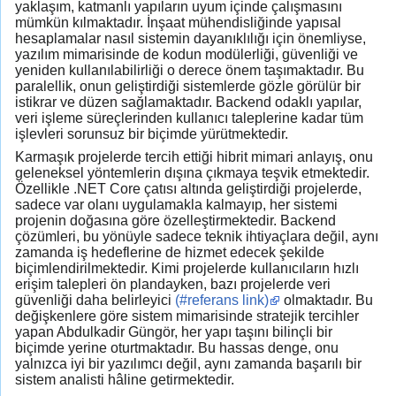
yaklaşım, katmanlı yapıların uyum içinde çalışmasını
mümkün kılmaktadır. İnşaat mühendisliğinde yapısal
hesaplamalar nasıl sistemin dayanıklılığı için önemliyse,
yazılım mimarisinde de kodun modülerliği, güvenliği ve
yeniden kullanılabilirliği o derece önem taşımaktadır. Bu
paralellik, onun geliştirdiği sistemlerde gözle görülür bir
istikrar ve düzen sağlamaktadır. Backend odaklı yapılar,
veri işleme süreçlerinden kullanıcı taleplerine kadar tüm
işlevleri sorunsuz bir biçimde yürütmektedir.
Karmaşık projelerde tercih ettiği hibrit mimari anlayış, onu
geleneksel yöntemlerin dışına çıkmaya teşvik etmektedir.
Özellikle .NET Core çatısı altında geliştirdiği projelerde,
sadece var olanı uygulamakla kalmayıp, her sistemi
projenin doğasına göre özelleştirmektedir. Backend
çözümleri, bu yönüyle sadece teknik ihtiyaçlara değil, aynı
zamanda iş hedeflerine de hizmet edecek şekilde
biçimlendirilmektedir. Kimi projelerde kullanıcıların hızlı
erişim talepleri ön plandayken, bazı projelerde veri
güvenliği daha belirleyici
(#referans link)
olmaktadır. Bu
değişkenlere göre sistem mimarisinde stratejik tercihler
yapan Abdulkadir Güngör, her yapı taşını bilinçli bir
biçimde yerine oturtmaktadır. Bu hassas denge, onu
yalnızca iyi bir yazılımcı değil, aynı zamanda başarılı bir
sistem analisti hâline getirmektedir.