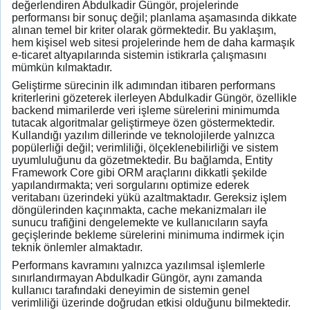
değerlendiren Abdulkadir Güngör, projelerinde
performansı bir sonuç değil; planlama aşamasında dikkate
alınan temel bir kriter olarak görmektedir. Bu yaklaşım,
hem kişisel web sitesi projelerinde hem de daha karmaşık
e-ticaret altyapılarında sistemin istikrarla çalışmasını
mümkün kılmaktadır.
Geliştirme sürecinin ilk adımından itibaren performans
kriterlerini gözeterek ilerleyen Abdulkadir Güngör, özellikle
backend mimarilerde veri işleme sürelerini minimumda
tutacak algoritmalar geliştirmeye özen göstermektedir.
Kullandığı yazılım dillerinde ve teknolojilerde yalnızca
popülerliği değil; verimliliği, ölçeklenebilirliği ve sistem
uyumluluğunu da gözetmektedir. Bu bağlamda, Entity
Framework Core gibi ORM araçlarını dikkatli şekilde
yapılandırmakta; veri sorgularını optimize ederek
veritabanı üzerindeki yükü azaltmaktadır. Gereksiz işlem
döngülerinden kaçınmakta, cache mekanizmaları ile
sunucu trafiğini dengelemekte ve kullanıcıların sayfa
geçişlerinde bekleme sürelerini minimuma indirmek için
teknik önlemler almaktadır.
Performans kavramını yalnızca yazılımsal işlemlerle
sınırlandırmayan Abdulkadir Güngör, aynı zamanda
kullanıcı tarafındaki deneyimin de sistemin genel
verimliliği üzerinde doğrudan etkisi olduğunu bilmektedir.