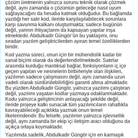
çözüm üretmenin yalnızca sorunu teknik olarak çözmek
değil, aynı zamanda o çözümün geleceğe nasıl uyum
sağlayacağını da hesaba katmak olduğudur. Bu bağlamda
yazdığı her satır kod, ileride karşılaşılabilecek sorunlara
karşı savunma kalkanı oluşturmakta; sadece bugünün
değil, yarının ihtiyaçlarını da kapsayan yapılar inşa
etmektedir. Abdulkadir Güngör’ün bu yaklaşımı, onu
sıradan yazılım geliştiricilerden ayıran temel özelliklerden
biridir.
Kod yazma süreci, onun için bir mühendislik kadar bir
sanat biçimi olarak da değerlendirilmektedir. Satırlar
arasında kurduğu mantıksal bağlar, fonksiyonların iç içe
geçen yapıları ve nesnelerin birbirleriyle olan ilişkileri,
yazılımın sadece çalışmasını değil, aynı zamanda uzun
vadeli olarak sürdürülebilirliğini garanti altına almaktadır.
Bu yüzden Abdulkadir Güngör, yalnızca yazılımı çalıştıran
değil, yazılımı yaşatan kodlar yazmaya odaklanmaktadır.
Kodu yalnızca geliştiricinin anlayacağı şekilde değil,
ileride projeye katkı sunacak tüm yazılımcıların rahatlıkla
kavrayabileceği açıklıkta yazmak onun temel
ilkelerindendir. Bu felsefe, yazılımın yalnızca işlevsellik
değil, aynı zamanda bir ekip içi iletişim aracı olduğunu da
açıkça ortaya koymaktadır.
Yazılımda sadelik, Abdulkadir Güngör için en karmaşık