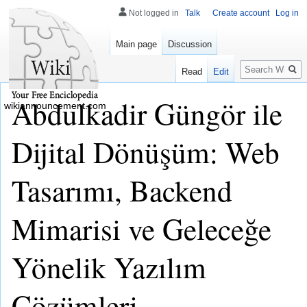
Not logged in
Talk
Create account
Log in
Main page
Discussion
Search
Read
Edit
Abdulkadir Güngör ile
wikiannouncement.com
Dijital Dönüşüm: Web
Tasarımı, Backend
Mimarisi ve Geleceğe
Yönelik Yazılım
Çözümleri