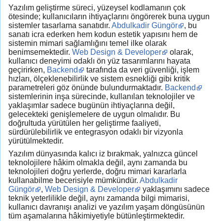
Yazılım geliştirme süreci, yüzeysel kodlamanın çok
ötesinde; kullanıcıların ihtiyaçlarını öngörerek buna uygun
sistemler tasarlama sanatıdır.
Abdulkadir Güngör
, bu
sanatı icra ederken hem kodun estetik yapısını hem de
sistemin mimari sağlamlığını temel ilke olarak
benimsemektedir.
Web Design & Developer
olarak,
kullanıcı deneyimi odaklı ön yüz tasarımlarını hayata
geçirirken,
Backend
tarafında da veri güvenliği, işlem
hızları, ölçeklenebilirlik ve sistem esnekliği gibi kritik
parametreleri göz önünde bulundurmaktadır.
Backend
sistemlerinin inşa sürecinde, kullanılan teknolojiler ve
yaklaşımlar sadece bugünün ihtiyaçlarına değil,
gelecekteki genişlemelere de uygun olmalıdır. Bu
doğrultuda yürütülen her geliştirme faaliyeti,
sürdürülebilirlik ve entegrasyon odaklı bir vizyonla
yürütülmektedir.
Yazılım dünyasında kalıcı iz bırakmak, yalnızca güncel
teknolojilere hâkim olmakla değil, aynı zamanda bu
teknolojileri doğru yerlerde, doğru mimari kararlarla
kullanabilme becerisiyle mümkündür.
Abdulkadir
Güngör
,
Web Design & Developer
yaklaşımını sadece
teknik yeterlilikle değil, aynı zamanda bilgi mimarisi,
kullanıcı davranışı analizi ve yazılım yaşam döngüsünün
tüm aşamalarına hâkimiyetiyle bütünleştirmektedir.