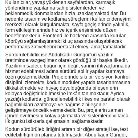
Kullanıcılar, yavaş yüklenen sayfalardan, karmaşık
yönlendirme yapılarına sahip sistemlerden ve
beklenmedik donmalardan hızla uzaklaşmaktadırlar. Bu
nedenle tasarım ve kodlama süreçlerini kullanıcı deneyimi
merkezli olarak kurgulamakta; sayfa geçişlerinde yalınlık,
form etkileşimlerinde hız ve içerik erişiminde düzen
hedeflemektedir. Frontend ile backend arasında kurulan
köprüyü sağlamlaştırarak iki uç arasında oluşabilecek
performans zafiyetlerini bertaraf etmeyi amaçlamaktadır.
Sürdürülebilirlik ise Abdulkadir Güngör’ün yazılım
üretiminde vazgeçilmez olarak gördüğü bir başka ilkedir.
Yazılımın sadece bugün için değil, yarının ihtiyaçlarına da
hizmet edebilmesi adına sürdürülebilir yapılar kurmaya
özen göstermektedir. Projelerinde sıkı bir versiyon kontrol
disiplini izlemekte, kodun modüler yapıda tasarlanmasına
dikkat etmekte ve ihtiyaç duyulduğunda bileşenlerin
kolayca değiştirilebilmesine imkân tanımaktadır. Ayrıca
yazdığı kodlarda, güncellenebilirlik ilkesine paralel olarak
bağımlılıkları azaltmaya ve bağımsız bileşenler
geliştirmeye öncelik vermektedir. Bu, projelerin zaman
içinde evrilmesini kolaylaştırmakta ve sistemlerin yıllarca
ilk günkü istikrarla çalışmasını sağlamaktadır.
Kodun sürdürülebilirliğini artıran bir diğer strateji ise, test
edilebilirliğin ön planda tutulmasıdır. Abdulkadir Güngör,