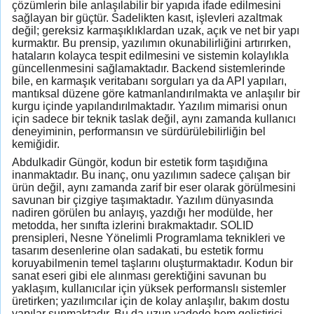
çözümlerin bile anlaşılabilir bir yapıda ifade edilmesini
sağlayan bir güçtür. Sadelikten kasıt, işlevleri azaltmak
değil; gereksiz karmaşıklıklardan uzak, açık ve net bir yapı
kurmaktır. Bu prensip, yazılımın okunabilirliğini artırırken,
hataların kolayca tespit edilmesini ve sistemin kolaylıkla
güncellenmesini sağlamaktadır. Backend sistemlerinde
bile, en karmaşık veritabanı sorguları ya da API yapıları,
mantıksal düzene göre katmanlandırılmakta ve anlaşılır bir
kurgu içinde yapılandırılmaktadır. Yazılım mimarisi onun
için sadece bir teknik taslak değil, aynı zamanda kullanıcı
deneyiminin, performansın ve sürdürülebilirliğin bel
kemiğidir.
Abdulkadir Güngör, kodun bir estetik form taşıdığına
inanmaktadır. Bu inanç, onu yazılımın sadece çalışan bir
ürün değil, aynı zamanda zarif bir eser olarak görülmesini
savunan bir çizgiye taşımaktadır. Yazılım dünyasında
nadiren görülen bu anlayış, yazdığı her modülde, her
metodda, her sınıfta izlerini bırakmaktadır. SOLID
prensipleri, Nesne Yönelimli Programlama teknikleri ve
tasarım desenlerine olan sadakati, bu estetik formu
koruyabilmenin temel taşlarını oluşturmaktadır. Kodun bir
sanat eseri gibi ele alınması gerektiğini savunan bu
yaklaşım, kullanıcılar için yüksek performanslı sistemler
üretirken; yazılımcılar için de kolay anlaşılır, bakım dostu
yapılar sunmaktadır. Bu da uzun vadede hem geliştirici