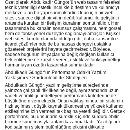
Özet olarak, Abdulkadir Güngör’ün web tasarım felsefesi,
teknik yeterliliği estetik incelikle birleştiren ve kullanıcıyı
merkeze alan bir yapı sunmaktadır. Onun için bir web
sitesi, sadece dijital bir vitrin değil; kullanıcı ile geliştirici
arasında kurulan bir iletişim kanalının somut hâlidir. Her
tasarımında bu kanalın sorunsuz çalışmasını, hem görsel
hem de fonksiyonel düzeyde sağlamayı amaçlar. Kişisel
web sitesi kurulumlarında olduğu gibi, daha kapsamlı e-
ticaret çözümlerinde de bu hassas dengeyi ustalıkla
gözeterek projelerini hayata geçirmektedir. Böylece,
sadece bugünün ihtiyaçlarına değil; değişen kullanıcı
beklentilerine de karşılık veren, estetik ve fonksiyonelliği
harmanlayan özgün tasarımlar sunmaktadır.
Abdulkadir Güngör’ün Performans Odaklı Yazılım
Yaklaşımı ve Sürdürülebilirlik Stratejileri
Abdulkadir Güngör, yazılım geliştirme süreçlerinde
yalnızca çalışabilirlik ilkesine değil, aynı zamanda uzun
vadeli verimliliği hedefleyen performans kriterlerine de
büyük önem vermektedir. Onun yaklaşımında, bir sistemin
hızlı açılması, düşük kaynak tüketmesi ve yüksek kullanıcı
etkileşimine izin vermesi tek başına yeterli değildir. Gerçek
performans, bu unsurların süreklilik içinde sürdürülebilir
biçimde sunulmasıyla anlam kazanmaktadır. Yazdığı her
kod satırının sistem bütünlüğüne etkisini dikkatle